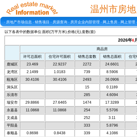
温州市房地
·
房地产市场信息
·
销售项目
·
房源查询
·
房开企业内部管理
·
网上售房
·
网上管理
以下各表中的数据单位:面积(万平方米),价格(元),套数(套)
2026年
6
商品房
许可总面积
住宅许可面积
销售总套数
销售总面积
住宅
鹿城区
23.469
22.9237
2272
24.6601
龙湾区
2.1499
1.0183
739
8.5906
瓯海区
30.4106
30.4106
2493
26.0906
洞头区
15
0.1189
乐清市
285
4.6094
瑞安市
29.8866
27.6465
1474
17.3289
永嘉县
11.0868
11.0868
254
5.5706
文成县
252
3.11
平阳县
333
5.8796
泰顺县
0.8698
0.8438
339
4.1086